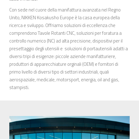
Con sede nel cuore della manifattura avanzata nel Regno
Unito, NIKKEN Kosakusho Europe è la casa europea della
ricerca e sviluppo. Offriamo soluzioni di eccellenza che
comprendono Tavole Rotanti CNC, soluzioni per foratura a
controllo numerico (NC) ad alta precisione, dispositivi per il
presettaggio degli utensili e soluzioni di portautensili adatti a
diversi tripi di esigenze: piccole aziende manifatturiere,
produttori di apparecchiature orginali (OEM) e fornitori di
primo livello di diversi tipo di settori industriali, quali
aerospaziale, medicale, motorsport, energia, oil and gas,
stampisti.