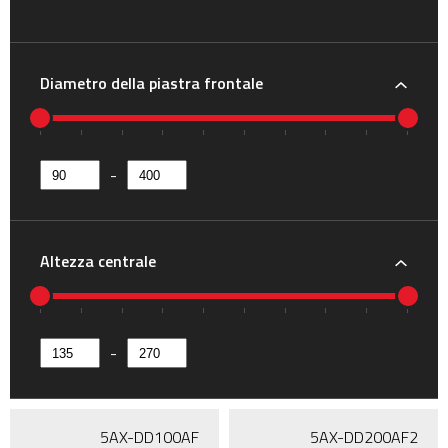
Diametro della piastra frontale
-
Altezza centrale
-
5AX-DD100AF
5AX-DD200AF2