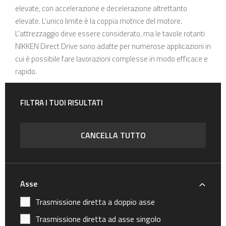
elevate, con accelerazione e decelerazione altrettanto
elevate. L'unico limite è la coppia motrice del motore.
L'attrezzaggio deve essere considerato, ma le tavole rotanti
NIKKEN Direct Drive sono adatte per numerose applicazioni in
cui è possibile fare lavorazioni complesse in modo efficace e
rapido.
FILTRA I TUOI RISULTATI
CANCELLA TUTTO
Asse
Trasmissione diretta a doppio asse
Trasmissione diretta ad asse singolo