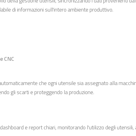
o della gestione utensili, sincronizzando i dati provenienti da
dabile di informazioni sull'intero ambiente produttivo.
ne CNC
 automaticamente che ogni utensile sia assegnato alla macchi
endo gli scarti e proteggendo la produzione.
ashboard e report chiari, monitorando l'utilizzo degli utensili,