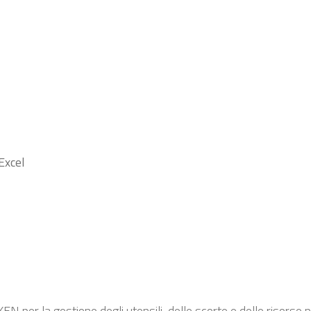
Excel
N per la gestione degli utensili, delle scorte e delle risorse pr