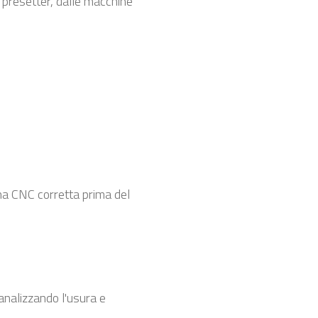
l presetter, dalle macchine
na CNC corretta prima del
 analizzando l'usura e