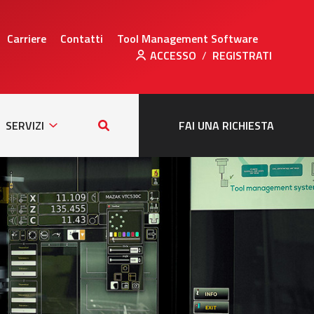
Carriere
Contatti
Tool Management Software
ACCESSO
/
REGISTRATI
Sub
Search
ation
Navigation
this
SERVIZI
FAI UNA RICHIESTA
site