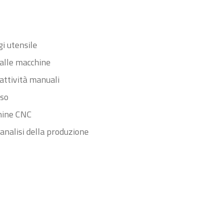
i utensile
 alle macchine
 attività manuali
sso
chine CNC
 analisi della produzione