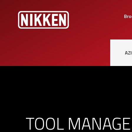
Bro
AZ
TOOL MANAG