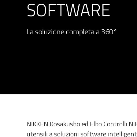
SOFTWARE
La soluzione completa a 360°
NIKKEN Kosakusho ed Elbo Controlli NI
utensili a soluzioni software intelligent