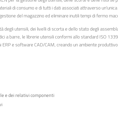
 materiali di consumo e di tutti i dati associati attraverso un'uni
la gestione del magazzino ed eliminare inutili tempi di fermo mac
ità degli utensili, dei livelli di scorta e dello stato degli assem
ici a barre, le librerie utensili conformi allo standard ISO 133
temi ERP e software CAD/CAM, creando un ambiente produtti
e e dei relativi componenti
vi