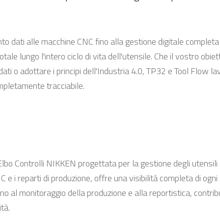
nto dati alle macchine CNC fino alla gestione digitale completa d
le lungo l'intero ciclo di vita dell'utensile. Che il vostro obiett
ati o adottare i principi dell'Industria 4.0, TP32 e Tool Flow 
mpletamente tracciabile.
lbo Controlli NIKKEN progettata per la gestione degli utensili
 e i reparti di produzione, offre una visibilità completa di ogn
 al monitoraggio della produzione e alla reportistica, contribue
tà.