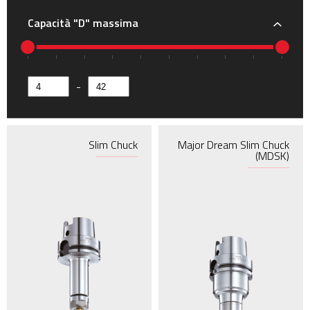
NBT50
Capacità "D" massima
HSK40EN
HSK63E
HSK63F
-
HSK40A
MBT40
MBT50
Slim Chuck
Major Dream Slim Chuck
(MDSK)
MIT40
MIT50
BT35
IT40X
IT50X
NIT40X
NIT50X