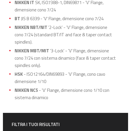
NIKKEN IT
SK, ISO7388-1, DIN69871 - 'V' Flange,
dimensione cono 7/24
BT
JIS B 6339 - 'V' Flange, dimensione cono 7/24
NIKKEN NBT/NIT
'2-Lock' - 'V' Flange, dimensione
cono 7/24 (standard BT/IT and face & taper contact
spindles).
NIKKEN MBT/MIT
'3-Lock' - 'V' Flange, dimensione
cono 7/24 con sistema dinamico (face & taper contact
spindles only).
HSK
- ISO12164/DIN69893 - 'V' Flange, cono cavo
dimensione 1/10
NIKKEN NC5
- 'V' Flange, dimensione cono 1/10 con
sistema dinamico
FILTRA I TUOI RISULTATI