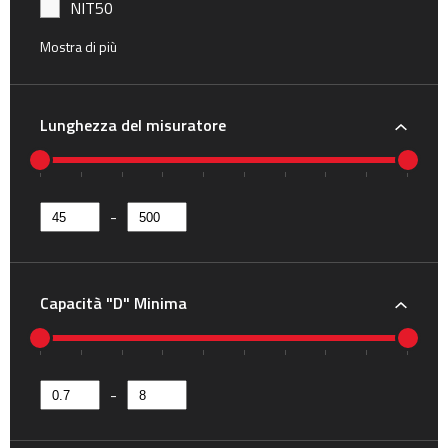
NIT50
HSK32EN
Mostra di più
HSK40AN
BT45
Lunghezza del misuratore
HSK40E
NIT40N
HSK50A
-
HSK63A
HSK100A
Capacità "D" Minima
IT40
IT50
NBT30
-
NBT40