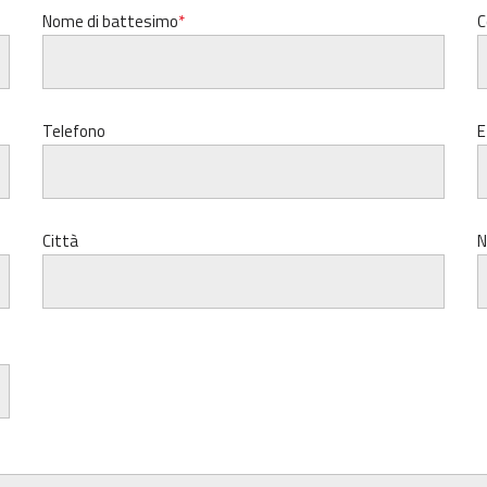
Nome di battesimo
C
Telefono
E
Città
N