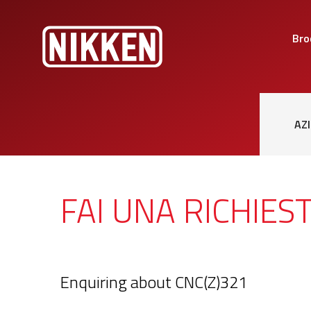
Bro
AZ
FAI UNA RICHIES
Enquiring about CNC(Z)321