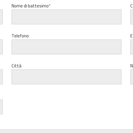
Nome di battesimo
C
Telefono
E
Città
N