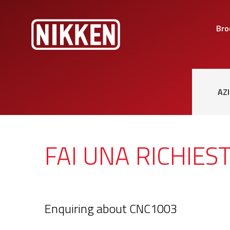
Bro
AZ
FAI UNA RICHIES
Enquiring about CNC1003