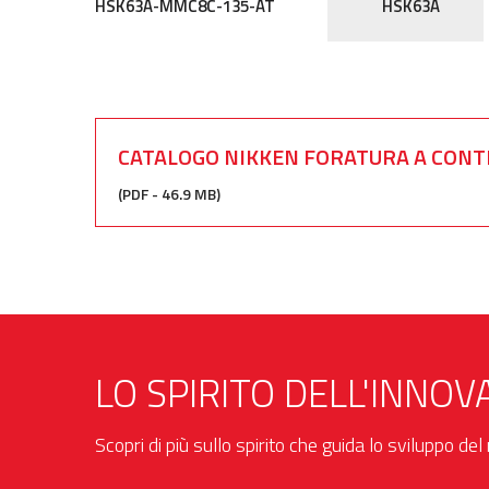
HSK63A-MMC8C-135-AT
HSK63A
CATALOGO NIKKEN FORATURA A CON
(PDF - 46.9 MB)
LO SPIRITO DELL'INNOV
Scopri di più sullo spirito che guida lo sviluppo de