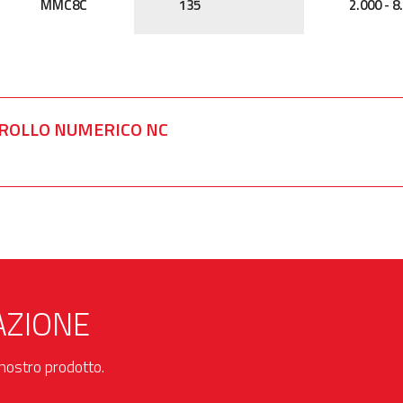
MMC8C
135
2.000 - 8
TROLLO NUMERICO NC
AZIONE
l nostro prodotto.