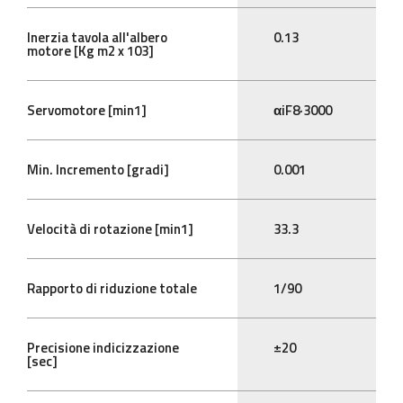
Inerzia tavola all'albero
0.13
motore [Kg m2 x 103]
Servomotore [min1]
αiF8·3000
Min. Incremento [gradi]
0.001
Velocità di rotazione [min1]
33.3
Rapporto di riduzione totale
1/90
Precisione indicizzazione
±20
[sec]