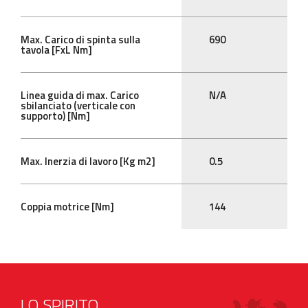
Max. Carico di spinta sulla
690
tavola [FxL Nm]
Linea guida di max. Carico
N/A
sbilanciato (verticale con
supporto) [Nm]
Max. Inerzia di lavoro [Kg m2]
0.5
Coppia motrice [Nm]
144
LO SPIRITO