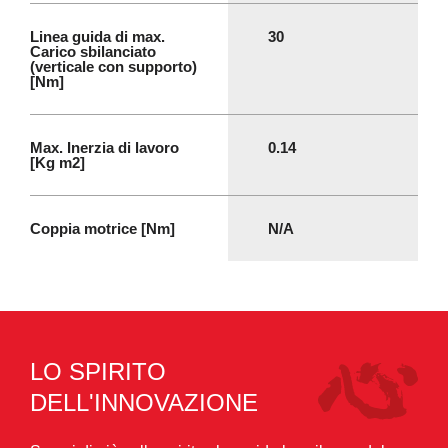
Linea guida di max.
30
Carico sbilanciato
(verticale con supporto)
[Nm]
Max. Inerzia di lavoro
0.14
[Kg m2]
Coppia motrice [Nm]
N/A
LO SPIRITO
DELL'INNOVAZIONE