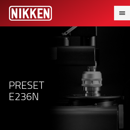
Main
Menu
PRESET
E236N